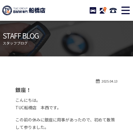
TUCグループ BMW専門 船橋
STOCK
ACCESS
047-460-
ニュース
在庫リスト
STAFF BLOG
目玉車両一覧
店舗紹介
スタッフブログ
保証＆サービス
アクセスマップ
全国納車
お問い合わせ
特別作業について
オーダーサービス
2025.04.13
買取無料査定
自動車保険
銀座！
TUCとは？
リクルート
こんにちは。
納車blog
スタッフblog
TUC船橋店 本西です。
会社概要
この前の休みに銀座に用事があったので、初めて散策
して参りました。