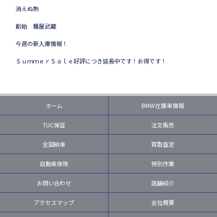
消えぬ熱
創始 麺屋武蔵
今週の新入庫情報！
ＳｕｍｍｅｒＳａｌｅ好評につき延長中です！お得です！
ホーム
BMW在庫車情報
TUC保証
注文販売
全国納車
買取査定
自動車保険
特別作業
お問い合わせ
店舗紹介
アクセスマップ
会社概要