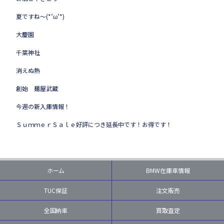
夏ですね～(*’ω’*)
大慶園
千葉神社
消えぬ熱
創始 麺屋武蔵
今週の新入庫情報！
ＳｕｍｍｅｒＳａｌｅ好評につき延長中です！お得です！
ホーム
BMW在庫車情報
TUC保証
注文販売
全国納車
買取査定