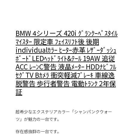
BMW 4シリーズ 420i ｸﾞﾗﾝｸｰﾍﾟｽﾀｲﾙ
ﾏｲｽﾀｰ 限定車 ﾌｪｲｽﾘﾌﾄ後 後期
individualｶﾗｰ ﾋｰﾀｰ赤革 ﾚｻﾞｰﾀﾞｯｼｭ
ﾎﾞｰﾄﾞLEDﾍｯﾄﾞﾗｲﾄ&ﾃｰﾙ 19AW 追従
ACC ﾚｰﾝC警告 液晶ﾒｰﾀｰ HDDﾅﾋﾞﾌﾙ
ｾｸﾞTV Bｶﾒﾗ 衝突軽減ﾌﾞﾚｰｷ 車線逸
脱警告 歩行者警告 電動ﾄﾗﾝｸ 2年保
証
超希少なエクステリアカラー「シャンパンクウォー
ツ」が魅力の一台です。
存在感抜群の一台です。