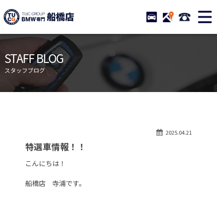
TUCグループ BMW専門 船橋
STOCK
ACCESS
047-460-
ニュース
在庫リスト
STAFF BLOG
目玉車両一覧
店舗紹介
スタッフブログ
保証＆サービス
アクセスマップ
全国納車
お問い合わせ
特別作業について
オーダーサービス
2025.04.21
買取無料査定
自動車保険
特選車情報！！
TUCとは？
リクルート
こんにちは！
納車blog
スタッフblog
船橋店 寺浦です。
会社概要