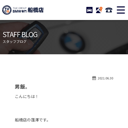
TUCグループ BMW専門 船橋
STOCK
ACCESS
047-460-
ニュース
在庫リスト
STAFF BLOG
目玉車両一覧
店舗紹介
スタッフブログ
保証＆サービス
アクセスマップ
全国納車
お問い合わせ
特別作業について
オーダーサービス
2021.06.30
買取無料査定
自動車保険
男飯。
TUCとは？
リクルート
こんにちは！
納車blog
スタッフblog
会社概要
船橋店の蓬澤です。