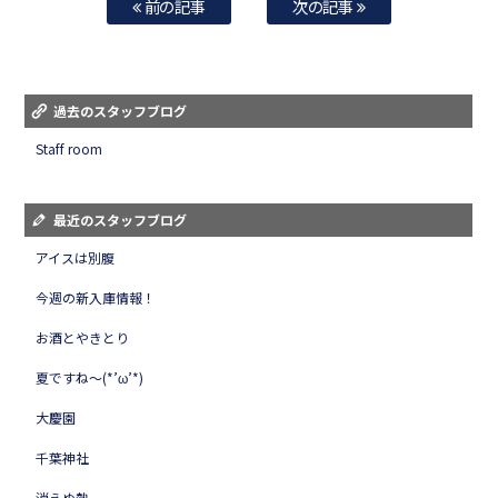
前の記事
次の記事
過去のスタッフブログ
Staff room
最近のスタッフブログ
アイスは別腹
今週の新入庫情報！
お酒とやきとり
夏ですね～(*’ω’*)
大慶園
千葉神社
消えぬ熱