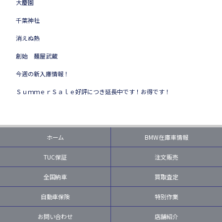
大慶園
千葉神社
消えぬ熱
創始 麺屋武蔵
今週の新入庫情報！
ＳｕｍｍｅｒＳａｌｅ好評につき延長中です！お得です！
ホーム
BMW在庫車情報
TUC保証
注文販売
全国納車
買取査定
自動車保険
特別作業
お問い合わせ
店舗紹介