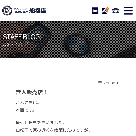
TUCグループ BMW専門 船橋
STOCK
ACCESS
047-460-
ニュース
在庫リスト
STAFF BLOG
目玉車両一覧
店舗紹介
スタッフブログ
保証＆サービス
アクセスマップ
全国納車
お問い合わせ
特別作業について
オーダーサービス
2026.01.18
買取無料査定
自動車保険
無人販売店！
TUCとは？
リクルート
こんにちは。
納車blog
スタッフblog
本西です。
会社概要
最近自転車を買いました。
自転車で家の近くを散策したのですが、