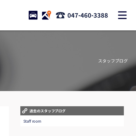
M
STOCK
ACCESS
047-460-3388
店舗紹介
Shop information
スタッフブログ
お問い合わせ
Contact us
自動車保険
Car insurance
スタッフblog
過去のスタッフブログ
Staff blog
Staff room