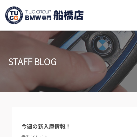
TUCグループ B
ニュース
在庫リ
News and Topics
Stock list
STAFF BLOG
保証＆サービス
アクセ
Warranty and Serivce
Access m
特別作業について
オーダ
Special service
Order serv
TUCとは？
リクル
What's TUC
Recruit
今週の新入庫情報！
会社概要
Company
皆様こんにちは。