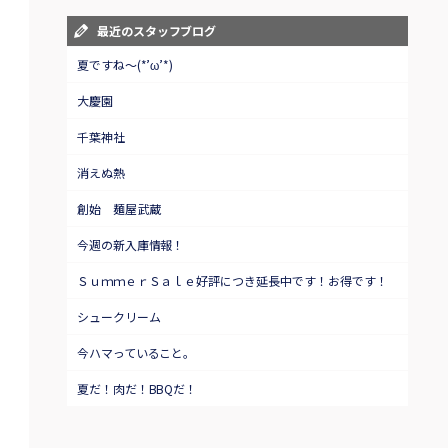
最近のスタッフブログ
夏ですね～(*’ω’*)
大慶園
千葉神社
消えぬ熱
創始 麺屋武蔵
今週の新入庫情報！
ＳｕｍｍｅｒＳａｌｅ好評につき延長中です！お得です！
シュークリーム
今ハマっていること。
夏だ！肉だ！BBQだ！