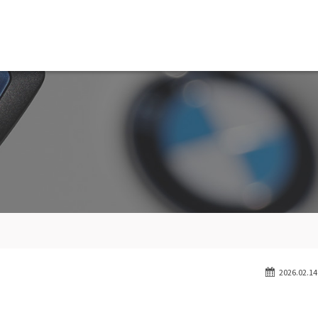
MW専門 船橋店
スト
目玉車両一覧
Features Stock list
スマップ
全国納車
ap
Delivery service
ーサービス
買取無料査定
ice
Trade in
ート
納車blog
User's voice
2026.02.14