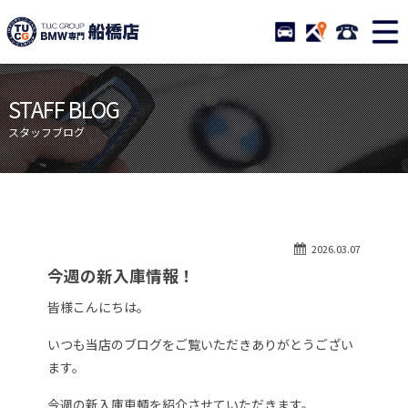
TUCグループ BMW専門 船橋
STOCK
ACCESS
047-460-
ニュース
在庫リスト
STAFF BLOG
目玉車両一覧
店舗紹介
スタッフブログ
保証＆サービス
アクセスマップ
全国納車
お問い合わせ
特別作業について
オーダーサービス
2026.03.07
買取無料査定
自動車保険
今週の新入庫情報！
TUCとは？
リクルート
皆様こんにちは。
納車blog
スタッフblog
いつも当店のブログをご覧いただきありがとうござい
会社概要
ます。
今週の新入庫車輌を紹介させていただきます。