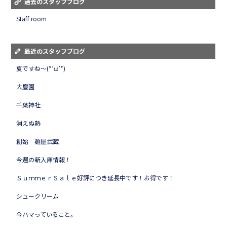
過去のスタッフブログ
Staff room
最近のスタッフブログ
夏ですね～(*’ω’*)
大慶園
千葉神社
消えぬ熱
創始 麺屋武蔵
今週の新入庫情報！
ＳｕｍｍｅｒＳａｌｅ好評につき延長中です！お得です！
シュークリーム
今ハマっていること。