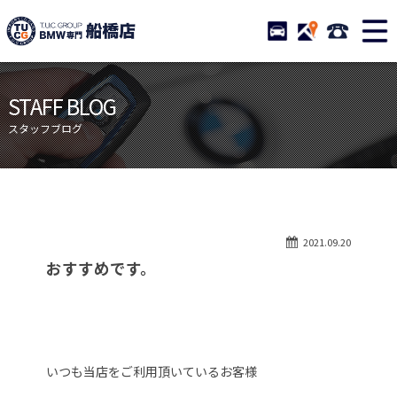
TUCグループ BMW専門 船橋
STOCK
ACCESS
047-460-
ニュース
在庫リスト
STAFF BLOG
目玉車両一覧
店舗紹介
スタッフブログ
保証＆サービス
アクセスマップ
全国納車
お問い合わせ
特別作業について
オーダーサービス
2021.09.20
買取無料査定
自動車保険
おすすめです。
TUCとは？
リクルート
納車blog
スタッフblog
会社概要
いつも当店をご利用頂いているお客様