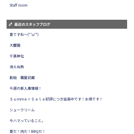
Staff room
最近のスタッフブログ
夏ですね～(*’ω’*)
大慶園
千葉神社
消えぬ熱
創始 麺屋武蔵
今週の新入庫情報！
ＳｕｍｍｅｒＳａｌｅ好評につき延長中です！お得です！
シュークリーム
今ハマっていること。
夏だ！肉だ！BBQだ！