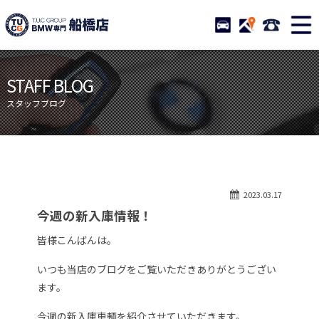
TUCグループ BMW専門 船橋
STOCK
ACCESS
047-460-
ニュース
在庫リスト
STAFF BLOG
目玉車両一覧
店舗紹介
スタッフブログ
保証＆サービス
アクセスマップ
全国納車
お問い合わせ
特別作業について
オーダーサービス
2023.03.17
買取無料査定
自動車保険
今週の新入庫情報！
TUCとは？
リクルート
皆様こんばんは。
納車blog
スタッフblog
いつも当店のブログをご覧いただきありがとうござい
会社概要
ます。
今週の新入庫車輌を紹介させていただきます。