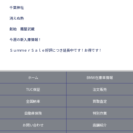
千葉神社
消えぬ熱
創始 麺屋武蔵
今週の新入庫情報！
ＳｕｍｍｅｒＳａｌｅ好評につき延長中です！お得です！
ホーム
BMW在庫車情報
TUC保証
注文販売
全国納車
買取査定
自動車保険
特別作業
お問い合わせ
店舗紹介