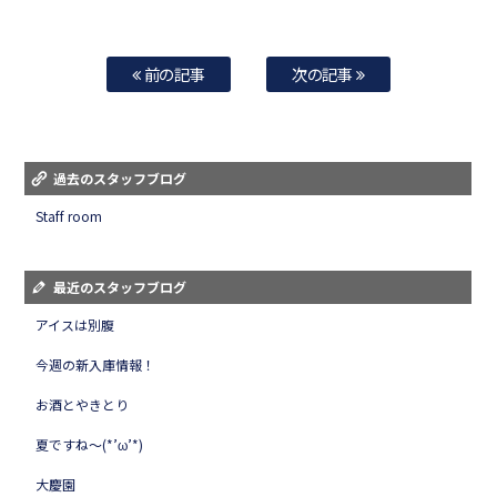
前の記事
次の記事
過去のスタッフブログ
Staff room
最近のスタッフブログ
アイスは別腹
今週の新入庫情報！
お酒とやきとり
夏ですね～(*’ω’*)
大慶園