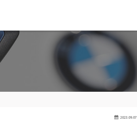
MW専門 船橋店
スト
目玉車両一覧
Features Stock list
スマップ
全国納車
ap
Delivery service
ーサービス
買取無料査定
ice
Trade in
ート
納車blog
User's voice
2023.09.07