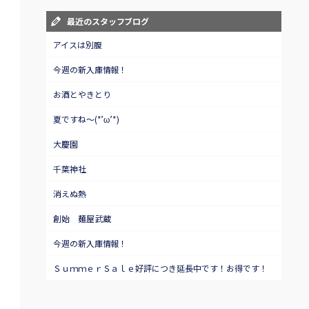
最近のスタッフブログ
アイスは別腹
今週の新入庫情報！
お酒とやきとり
夏ですね～(*’ω’*)
大慶園
千葉神社
消えぬ熱
創始 麺屋武蔵
今週の新入庫情報！
ＳｕｍｍｅｒＳａｌｅ好評につき延長中です！お得です！