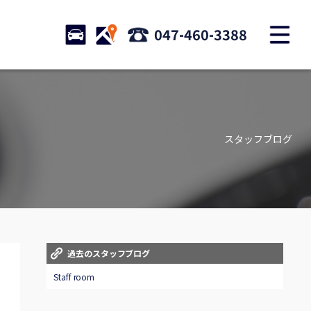
M
STOCK
ACCESS
047-460-3388
店舗紹介
Shop information
スタッフブログ
お問い合わせ
Contact us
自動車保険
Car insurance
スタッフblog
過去のスタッフブログ
Staff blog
Staff room