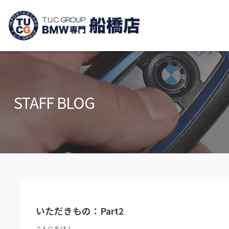
TUCグループ B
ニュース
在庫リ
News and Topics
Stock list
STAFF BLOG
保証＆サービス
アクセ
Warranty and Serivce
Access m
特別作業について
オーダ
Special service
Order serv
TUCとは？
リクル
What's TUC
Recruit
いただきもの：Part2
会社概要
Company
こんにちは！