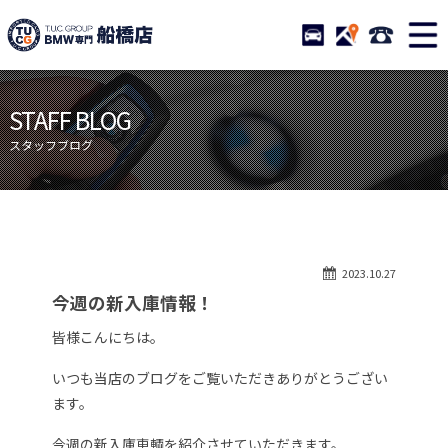
TUCグループ BMW専門 船橋
STOCK
ACCESS
047-460-
ニュース
在庫リスト
STAFF BLOG
目玉車両一覧
店舗紹介
スタッフブログ
保証＆サービス
アクセスマップ
全国納車
お問い合わせ
特別作業について
オーダーサービス
2023.10.27
買取無料査定
自動車保険
今週の新入庫情報！
TUCとは？
リクルート
皆様こんにちは。
納車blog
スタッフblog
いつも当店のブログをご覧いただきありがとうござい
会社概要
ます。
今週の新入庫車輌を紹介させていただきます。