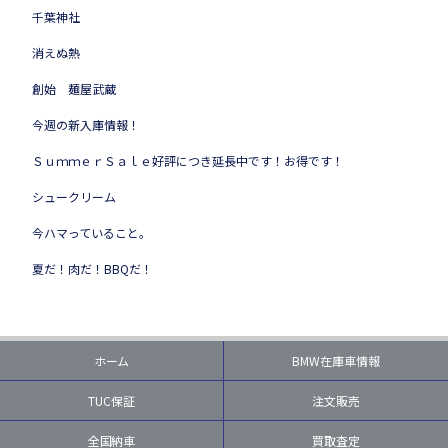
千葉神社
消えぬ熱
創始 麺屋武蔵
今週の新入庫情報！
ＳｕｍｍｅｒＳａｌｅ好評につき延長中です！お得です！
シュークリーム
今ハマっていること。
夏だ！肉だ！BBQだ！
ホーム
BMW在庫車情報
TUC保証
注文販売
全国納車
買取査定