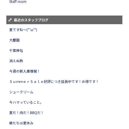
Staff room
最近のスタッフブログ
夏ですね～(*’ω’*)
大慶園
千葉神社
消えぬ熱
今週の新入庫情報！
ＳｕｍｍｅｒＳａｌｅ好評につき延長中です！お得です！
シュークリーム
今ハマっていること。
夏だ！肉だ！BBQだ！
娘たちは夏休み