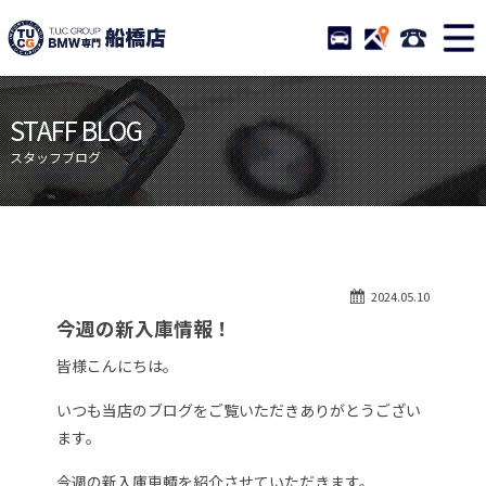
TUCグループ BMW専門 船橋
STOCK
ACCESS
047-460-
ニュース
在庫リスト
STAFF BLOG
目玉車両一覧
店舗紹介
スタッフブログ
保証＆サービス
アクセスマップ
全国納車
お問い合わせ
特別作業について
オーダーサービス
2024.05.10
買取無料査定
自動車保険
今週の新入庫情報！
TUCとは？
リクルート
皆様こんにちは。
納車blog
スタッフblog
いつも当店のブログをご覧いただきありがとうござい
会社概要
ます。
今週の新入庫車輌を紹介させていただきます。