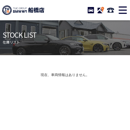
TUCグループ BMW専門 
STOCK
ACCESS
047-460-
ニュース
在庫リスト
STOCK LIST
目玉車両一覧
店舗紹介
在庫リスト
保証＆サービス
アクセスマップ
全国納車
お問い合わせ
特別作業について
オーダーサービス
現在、車両情報はありません。
買取無料査定
自動車保険
TUCとは？
リクルート
納車blog
スタッフblog
会社概要