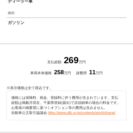
ディーラー車
燃料
ガソリン
269
支払総額
万円
258
11
車両本体価格
万円
諸費用
万円
※表示価格は全て税込です。
価格には保険料、税金、登録料に伴う費用が含まれています。支払
総額は掲載月現在、千葉県登録(届出)で店頭納車の場合の料金です。
お客様の御要望に基づくオプション等の費用は含みません。
自動車公正取引協議会
https://www.aftc.or.jp/contents/am/shiharai/