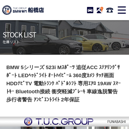
TUCグループ BMW専門 
STOCK
ACCESS
047-460-
ニュース
在庫リスト
STOCK LIST
目玉車両一覧
店舗紹介
在庫リスト
保証＆サービス
アクセスマップ
全国納車
お問い合わせ
BMW 5シリーズ 523i Mｽﾎﾟｰﾂ 追従ACC ｽﾃｱﾘﾝｸﾞｻ
特別作業について
オーダーサービス
ﾎﾟｰﾄ LEDﾍｯﾄﾞﾗｲﾄ ｵｰﾄﾊｲﾋﾞｰﾑ 360度ｶﾒﾗ ﾀｯﾁ画面
買取無料査定
自動車保険
HDDﾅﾋﾞTV 電動ﾄﾗﾝｸ ﾊﾟﾄﾞﾙｼﾌﾄ 専用ｴｱﾛ 19AW ｽﾏｰ
ﾄｷｰ Bluetooth接続 衝突軽減ﾌﾞﾚｰｷ 車線逸脱警告
TUCとは？
リクルート
歩行者警告 ｱﾝﾋﾞｴﾝﾄﾗｲﾄ 2年保証
納車blog
スタッフblog
会社概要