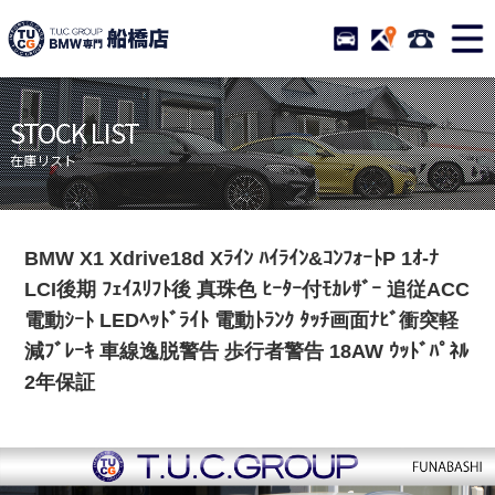
TUCグループ BMW専門 
STOCK
ACCESS
047-460-
ニュース
在庫リスト
STOCK LIST
目玉車両一覧
店舗紹介
在庫リスト
保証＆サービス
アクセスマップ
全国納車
お問い合わせ
BMW X1 Xdrive18d Xﾗｲﾝ ﾊｲﾗｲﾝ&ｺﾝﾌｫｰﾄP 1ｵ-ﾅ
特別作業について
オーダーサービス
LCI後期 ﾌｪｲｽﾘﾌﾄ後 真珠色 ﾋｰﾀｰ付ﾓｶﾚｻﾞｰ 追従ACC
買取無料査定
自動車保険
電動ｼｰﾄ LEDﾍｯﾄﾞﾗｲﾄ 電動ﾄﾗﾝｸ ﾀｯﾁ画面ﾅﾋﾞ衝突軽
減ﾌﾞﾚｰｷ 車線逸脱警告 歩行者警告 18AW ｳｯﾄﾞﾊﾟﾈﾙ
TUCとは？
リクルート
2年保証
納車blog
スタッフblog
会社概要