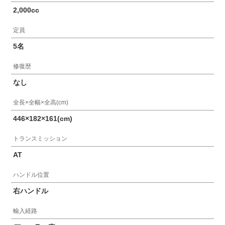
2,000cc
定員
5名
修復歴
なし
全長×全幅×全高(cm)
446×182×161(cm)
トランスミッション
AT
ハンドル位置
右ハンドル
輸入経路