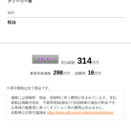
ディーラー車
燃料
軽油
314
支払総額
万円
298
16
車両本体価格
万円
諸費用
万円
※表示価格は全て税込です。
価格には保険料、税金、登録料に伴う費用が含まれています。支払
総額は掲載月現在、千葉県登録(届出)で店頭納車の場合の料金です。
お客様の御要望に基づくオプション等の費用は含みません。
自動車公正取引協議会
https://www.aftc.or.jp/contents/am/shiharai/