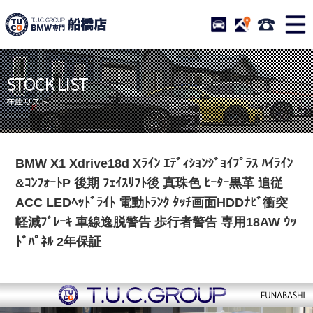
TUCグループ BMW専門 
STOCK
ACCESS
047-460-
ニュース
在庫リスト
STOCK LIST
目玉車両一覧
店舗紹介
在庫リスト
保証＆サービス
アクセスマップ
全国納車
お問い合わせ
BMW X1 Xdrive18d Xﾗｲﾝ ｴﾃﾞｨｼｮﾝｼﾞｮｲﾌﾟﾗｽ ﾊｲﾗｲﾝ
特別作業について
オーダーサービス
&ｺﾝﾌｫｰﾄP 後期 ﾌｪｲｽﾘﾌﾄ後 真珠色 ﾋｰﾀｰ黒革 追従
買取無料査定
自動車保険
ACC LEDﾍｯﾄﾞﾗｲﾄ 電動ﾄﾗﾝｸ ﾀｯﾁ画面HDDﾅﾋﾞ衝突
軽減ﾌﾞﾚｰｷ 車線逸脱警告 歩行者警告 専用18AW ｳｯ
TUCとは？
リクルート
ﾄﾞﾊﾟﾈﾙ 2年保証
納車blog
スタッフblog
会社概要