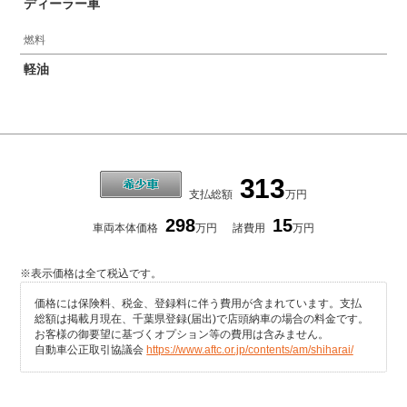
ディーラー車
燃料
軽油
313
支払総額
万円
298
15
車両本体価格
万円
諸費用
万円
※表示価格は全て税込です。
価格には保険料、税金、登録料に伴う費用が含まれています。支払
総額は掲載月現在、千葉県登録(届出)で店頭納車の場合の料金です。
お客様の御要望に基づくオプション等の費用は含みません。
自動車公正取引協議会
https://www.aftc.or.jp/contents/am/shiharai/