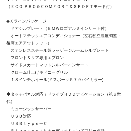
（ＥＣＯ ＰＲＯ＆ＣＯＭＦＯＲＴ＆ＳＰＯＲＴモード付）
◆Ｘラインパッケージ
ドアシルプレート（ＢＭＷロゴアルミインサート付）
オートマチックエアコンディショナー（左右独立温度調整・
後席エアアウトレット）
ステンレススチール製ラッゲージルームシルプレート
フロント＆リア専用エプロン
サイドスカートマットシルバーインサート
クローム仕上げキドニーグリル
１８インチホイール(Ｙスポーク５７９バイカラー)
◆タッチパネル対応ｉドライブＨＤＤナビゲーション（第６世
代）
ミュージックサーバー
ＵＳＢ対応
ＵＳＢｔｙｐｅーＣ
Ｂｌｕｅｔｏｏｔｈオーディオ＆ハンズフリー通話