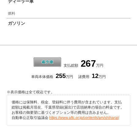
ディーラー車
燃料
ガソリン
267
支払総額
万円
255
12
車両本体価格
万円
諸費用
万円
※表示価格は全て税込です。
価格には保険料、税金、登録料に伴う費用が含まれています。支払
総額は掲載月現在、千葉県登録(届出)で店頭納車の場合の料金です。
お客様の御要望に基づくオプション等の費用は含みません。
自動車公正取引協議会
https://www.aftc.or.jp/contents/am/shiharai/