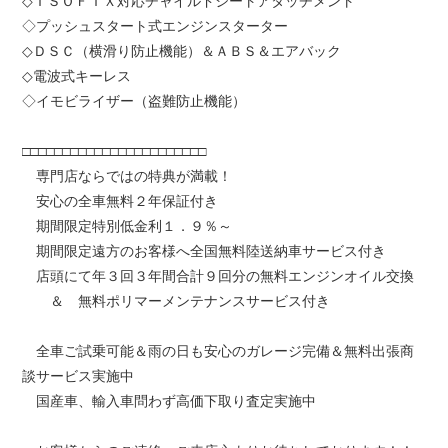
◇ＩＳＯＦＩＸ対応チャイルドシートアタッチメント
◇プッシュスタート式エンジンスターター
◇ＤＳＣ（横滑り防止機能）＆ＡＢＳ＆エアバック
◇電波式キーレス
◇イモビライザー（盗難防止機能）
□□□□□□□□□□□□□□□□□□□□□□□
専門店ならではの特典が満載！
安心の全車無料２年保証付き
期間限定特別低金利１．９％～
期間限定遠方のお客様へ全国無料陸送納車サービス付き
店頭にて年３回３年間合計９回分の無料エンジンオイル交換
＆ 無料ポリマーメンテナンスサービス付き
全車ご試乗可能＆雨の日も安心のガレージ完備＆無料出張商
談サービス実施中
国産車、輸入車問わず高価下取り査定実施中