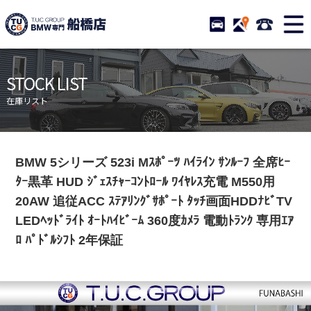
TUCグループ BMW専門 
STOCK
ACCESS
047-460-
ニュース
在庫リスト
STOCK LIST
目玉車両一覧
店舗紹介
在庫リスト
保証＆サービス
アクセスマップ
全国納車
お問い合わせ
BMW 5シリーズ 523i Mｽﾎﾟｰﾂ ﾊｲﾗｲﾝ ｻﾝﾙｰﾌ 全席ﾋｰ
特別作業について
オーダーサービス
ﾀｰ黒革 HUD ｼﾞｪｽﾁｬｰｺﾝﾄﾛｰﾙ ﾜｲﾔﾚｽ充電 M550用
買取無料査定
自動車保険
20AW 追従ACC ｽﾃｱﾘﾝｸﾞｻﾎﾟｰﾄ ﾀｯﾁ画面HDDﾅﾋﾞTV
LEDﾍｯﾄﾞﾗｲﾄ ｵｰﾄﾊｲﾋﾞｰﾑ 360度ｶﾒﾗ 電動ﾄﾗﾝｸ 専用ｴｱ
TUCとは？
リクルート
ﾛ ﾊﾟﾄﾞﾙｼﾌﾄ 2年保証
納車blog
スタッフblog
会社概要