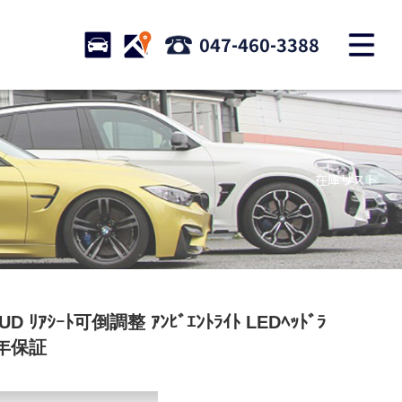
M
STOCK
ACCESS
047-460-3388
店舗紹介
Shop information
在庫リスト
お問い合わせ
Contact us
自動車保険
Car insurance
スタッフblog
 HUD ﾘｱｼｰﾄ可倒調整 ｱﾝﾋﾞｴﾝﾄﾗｲﾄ LEDﾍｯﾄﾞﾗ
Staff blog
 2年保証