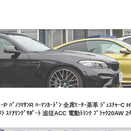
BMW専門 船橋店
スト
目玉車両一覧
Features Stock list
スマップ
全国納車
ap
Delivery service
ーサービス
買取無料査定
ice
Trade in
ート
納車blog
ﾞｭｰP ﾊﾟﾉﾗﾏｻﾝR ﾊｰﾏﾝｶｰﾄﾞﾝ 全席ﾋｰﾀｰ茶革 ｼﾞｪｽﾁｬｰC
User's voice
ﾒﾗ ｽﾃｱﾘﾝｸﾞｻﾎﾟｰﾄ 追従ACC 電動ﾄﾗﾝｸ ﾌﾞﾗｯｸ20AW