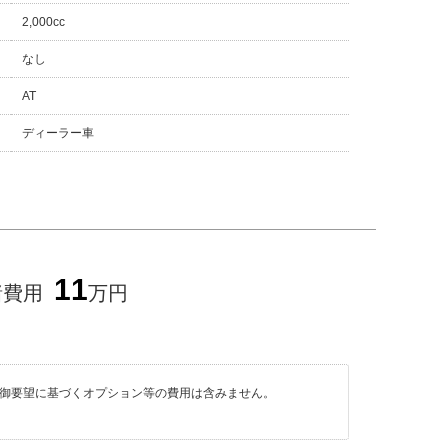
2,000cc
なし
AT
ディーラー車
11
諸費用
万円
の御要望に基づくオプション等の費用は含みません。