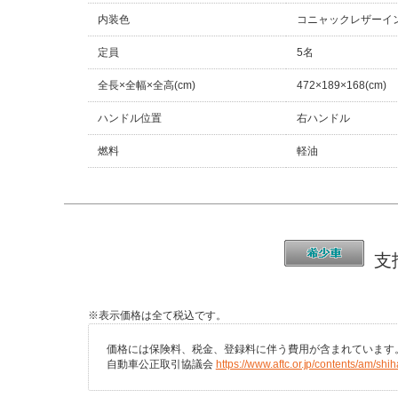
内装色
コニャックレザーイ
定員
5名
全長×全幅×全高(cm)
472×189×168(cm)
ハンドル位置
右ハンドル
燃料
軽油
支
※表示価格は全て税込です。
価格には保険料、税金、登録料に伴う費用が含まれています
自動車公正取引協議会
https://www.aftc.or.jp/contents/am/shih