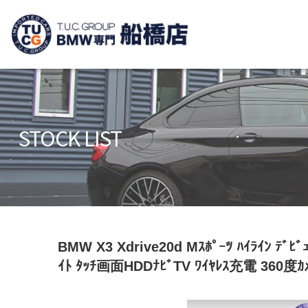
TUCグループ 
ニュース
在庫リ
News and Topics
Stock list
STOCK LIST
保証＆サービス
アクセ
Warranty and Serivce
Access m
特別作業について
オーダ
Special service
Order serv
TUCとは？
リクル
BMW X3 Xdrive20d Mｽﾎﾟｰﾂ ﾊｲﾗｲﾝ ﾃﾞﾋ
What's TUC
Recruit
ｲﾄ ﾀｯﾁ画面HDDﾅﾋﾞTV ﾜｲﾔﾚｽ充電 360度ｶ
会社概要
Company