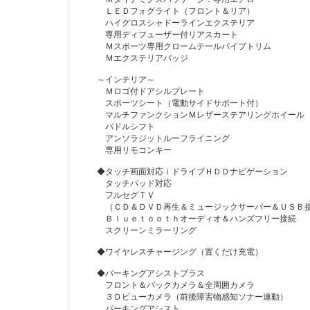
ＬＥＤフォグライト（フロント＆リア）
ハイグロスシャドーラインエクステリア
専用ディフューザー付リアスカート
Ｍスポーツ専用クロームテールパイプトリム
Ｍエクステリアバッジ
～インテリア～
Ｍロゴ付ドアシルプレート
スポーツシート（電動サイドサポート付）
マルチファンクションＭレザーステアリングホイール
パドルシフト
アンソラジットルーフライニング
専用リモコンキー
◆タッチ画面対応ｉドライブＨＤＤナビゲーション
タッチパッド対応
フルセグＴＶ
（ＣＤ＆ＤＶＤ再生＆ミュージックサーバー＆ＵＳＢ
Ｂｌｕｅｔｏｏｔｈオーディオ＆ハンズフリー接続
スクリーンミラーリング
◆ワイヤレスチャージング（置くだけ充電）
◆パーキングアシストプラス
フロント＆バックカメラ＆全周囲カメラ
３Ｄビューカメラ（前後障害物感知ソナー連動）
パーキングアシスト