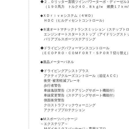
◆２．０リッター直噴ツインパワーターボ・ディーゼ
（１９０馬力 トルク４０．８ｋｇ/ｗ 燃費１７ｋｍ
◆ＸＤｒｉｖｅシステム（４ＷＤ）
ＨＤＣ（ヒルディセントコントロール）
◆８速オートマチックトランスミッション（ステップト
エンジンオートスタートストップ（アイドリングスト
バリアブルスポーツステアリング
◆ドライビングパフォーマンスコントロール
（ＥＣＯＰＲＯ・ＣＯＭＦＯＲＴ・ＳＰＯＲＴ切り替え
◆液晶メーターパネル
◆ドライビングアシストプラス
アクティブクルーズコントロール（追従ＡＣＣ）
衝突･被害軽減ブレーキ
歩行者警告
車線逸脱警告（ステアリングサポート機能付）
車線変更警告（ステアリングサポート機能付）
側面衝突警告
クロストラフィックウォーニング
アクティブプロテクション
◆Ｍスポーツパッケージ
～エクステリア～
Ｍダイナミクスパッケージ：専用エアロ