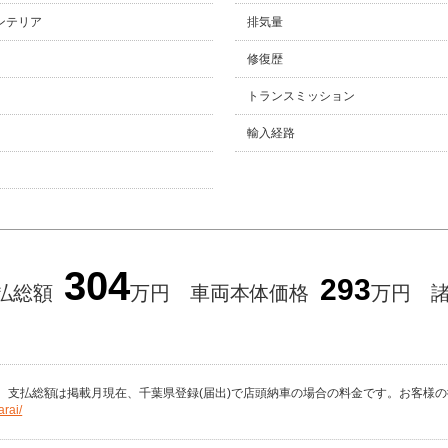
ンテリア
排気量
修復歴
トランスミッション
輸入経路
304
293
払総額
万円
車両本体価格
万円
。支払総額は掲載月現在、千葉県登録(届出)で店頭納車の場合の料金です。お客様
arai/