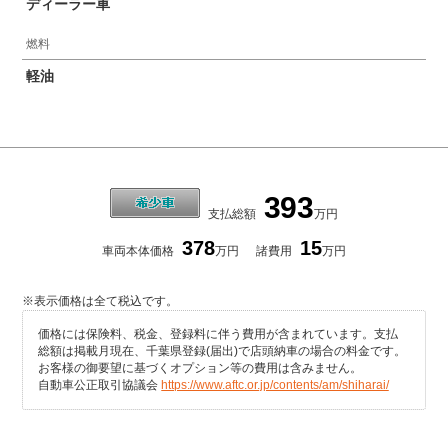
ディーラー車
燃料
軽油
393
支払総額
万円
378
15
車両本体価格
万円
諸費用
万円
※表示価格は全て税込です。
価格には保険料、税金、登録料に伴う費用が含まれています。支払
総額は掲載月現在、千葉県登録(届出)で店頭納車の場合の料金です。
お客様の御要望に基づくオプション等の費用は含みません。
自動車公正取引協議会
https://www.aftc.or.jp/contents/am/shiharai/