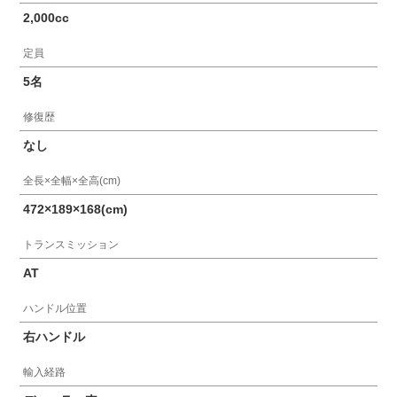
2,000cc
定員
5名
修復歴
なし
全長×全幅×全高(cm)
472×189×168(cm)
トランスミッション
AT
ハンドル位置
右ハンドル
輸入経路