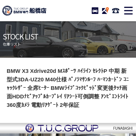
TUCグループ BMW専門 
STOCK
ACCESS
047-460-
ニュース
在庫リスト
STOCK LIST
目玉車両一覧
店舗紹介
在庫リスト
保証＆サービス
アクセスマップ
全国納車
お問い合わせ
BMW X3 Xdrive20d Mｽﾎﾟｰﾂ ﾊｲﾗｲﾝ ｾﾚｸﾄP 中期 新
特別作業について
オーダーサービス
型式3DA-UZ20 M40仕様 ﾊﾟﾉﾗﾏｻﾝﾙｰﾌ ﾊｰﾏﾝｶｰﾄﾞﾝ ｺﾆ
買取無料査定
自動車保険
ｬｯｸﾚｻﾞｰ 全席ﾋｰﾀｰ BMWﾗｲﾌﾞｺｯｸﾋﾟｯﾄﾞ変更後ﾀｯﾁ画
面HDDﾅﾋﾞｱｯﾌﾟﾙｶｰﾌﾟﾚｲ ﾘｱｼｰﾄ可倒調整 ｱﾝﾋﾞｴﾝﾄﾗｲﾄ
TUCとは？
リクルート
360度ｶﾒﾗ 電動ﾘｱｹﾞｰﾄ 2年保証
納車blog
スタッフblog
会社概要