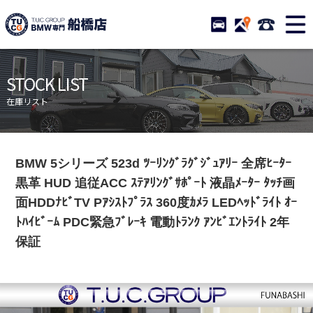
TUCグループ BMW専門 
STOCK
ACCESS
047-460-
ニュース
在庫リスト
STOCK LIST
目玉車両一覧
店舗紹介
在庫リスト
保証＆サービス
アクセスマップ
全国納車
お問い合わせ
BMW 5シリーズ 523d ﾂｰﾘﾝｸﾞﾗｸﾞｼﾞｭｱﾘｰ 全席ﾋｰﾀｰ
特別作業について
オーダーサービス
黒革 HUD 追従ACC ｽﾃｱﾘﾝｸﾞｻﾎﾟｰﾄ 液晶ﾒｰﾀｰ ﾀｯﾁ画
買取無料査定
自動車保険
面HDDﾅﾋﾞTV Pｱｼｽﾄﾌﾟﾗｽ 360度ｶﾒﾗ LEDﾍｯﾄﾞﾗｲﾄ ｵｰ
ﾄﾊｲﾋﾞｰﾑ PDC緊急ﾌﾞﾚｰｷ 電動ﾄﾗﾝｸ ｱﾝﾋﾞｴﾝﾄﾗｲﾄ 2年
TUCとは？
リクルート
保証
納車blog
スタッフblog
会社概要