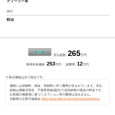
ディーラー車
燃料
軽油
265
支払総額
万円
253
12
車両本体価格
万円
諸費用
万円
※表示価格は全て税込です。
価格には保険料、税金、登録料に伴う費用が含まれています。支払
総額は掲載月現在、千葉県登録(届出)で店頭納車の場合の料金です。
お客様の御要望に基づくオプション等の費用は含みません。
自動車公正取引協議会
https://www.aftc.or.jp/contents/am/shiharai/