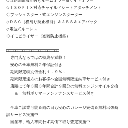
◇自動防眩機能付きルームミラー＆サイドミラー
◇ＩＳＯＦＩＸ対応チャイルドシートアタッチメント
◇プッシュスタート式エンジンスターター
◇ＤＳＣ（横滑り防止機能）＆ＡＢＳ＆エアバック
◇電波式キーレス
◇イモビライザー（盗難防止機能）
□□□□□□□□□□□□□□□□□□□□□□□
専門店ならではの特典が満載！
安心の全車無料２年保証付き
期間限定特別低金利１．９％～
期間限定遠方のお客様へ全国無料陸送納車サービス付き
店頭にて年３回３年間合計９回分の無料エンジンオイル交換
＆ 無料ポリマーメンテナンスサービス付き
全車ご試乗可能＆雨の日も安心のガレージ完備＆無料出張商
談サービス実施中
国産車、輸入車問わず高価下取り査定実施中