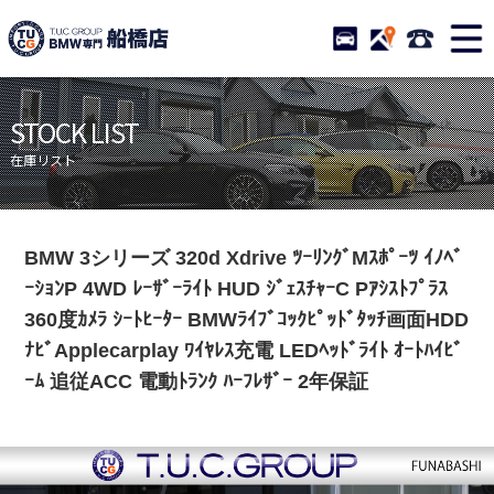
TUCグループ BMW専門 
STOCK
ACCESS
047-460-
ニュース
在庫リスト
STOCK LIST
目玉車両一覧
店舗紹介
在庫リスト
保証＆サービス
アクセスマップ
全国納車
お問い合わせ
BMW 3シリーズ 320d Xdrive ﾂｰﾘﾝｸﾞMｽﾎﾟｰﾂ ｲﾉﾍﾞ
特別作業について
オーダーサービス
ｰｼｮﾝP 4WD ﾚｰｻﾞｰﾗｲﾄ HUD ｼﾞｪｽﾁｬｰC Pｱｼｽﾄﾌﾟﾗｽ
買取無料査定
自動車保険
360度ｶﾒﾗ ｼｰﾄﾋｰﾀｰ BMWﾗｲﾌﾞｺｯｸﾋﾟｯﾄﾞﾀｯﾁ画面HDD
ﾅﾋﾞApplecarplay ﾜｲﾔﾚｽ充電 LEDﾍｯﾄﾞﾗｲﾄ ｵｰﾄﾊｲﾋﾞ
TUCとは？
リクルート
ｰﾑ 追従ACC 電動ﾄﾗﾝｸ ﾊｰﾌﾚｻﾞｰ 2年保証
納車blog
スタッフblog
会社概要