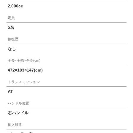
2,000cc
定員
5名
修復歴
なし
全長×全幅×全高(cm)
472×183×147(cm)
トランスミッション
AT
ハンドル位置
右ハンドル
輸入経路