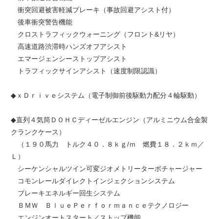
衝突回避被害軽減ブレーキ（事故回避アシスト付）
後車衝突警告機能
クロストラフィックウォーニング（フロント&リヤ）
高速道路渋滞時ハンズオフアシスト
エマージェンシーストップアシスト
トラフィックサインアシスト（速度制限認識）
◆ｘＤｒｉｖｅシステム（電子制御前後駆動力配分４輪駆動）
◆直列４気筒ＤＯＨＣディーゼルエンジン（アルミニウム合金製
クランクケース）
（１９０馬力 トルク４０．８ｋｇ/ｍ 燃費１８．２ｋｍ／
Ｌ）
シーケンシャルツイン可変ジオメトリーターボチャージャー
コモンレールダイレクトインジェクションシステム
ブレーキエネルギー回生システム
ＢＭＷ ＢｌｕｅＰｅｒｆｏｒｍａｎｃｅテクノロジー
エンジンオートスタート／ストップ機能