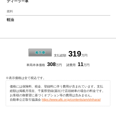
ディーラー車
燃料
軽油
319
支払総額
万円
308
11
車両本体価格
万円
諸費用
万円
※表示価格は全て税込です。
価格には保険料、税金、登録料に伴う費用が含まれています。支払
総額は掲載月現在、千葉県登録(届出)で店頭納車の場合の料金です。
お客様の御要望に基づくオプション等の費用は含みません。
自動車公正取引協議会
https://www.aftc.or.jp/contents/am/shiharai/