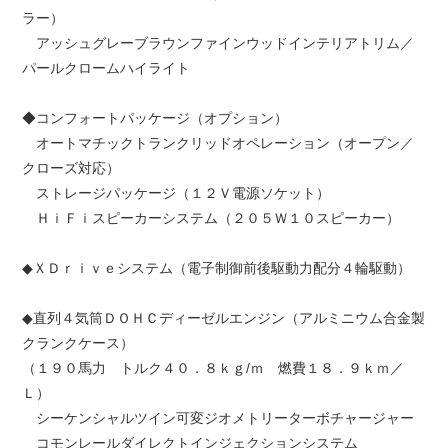
ラー）
アッシュグレーブラウンファインウッドインテリアトリム／
パールクロームハイライト
◆コンフォートパッケージ（オプション）
オートマチックトランクリッドオペレーション（オープン／
クローズ対応）
ストレージパッケージ（１２Ｖ電源ソケット）
ＨｉＦｉスピーカーシステム（２０５Ｗ１０スピーカー）
◆ＸＤｒｉｖｅシステム（電子制御前後駆動力配分４輪駆動）
◆直列４気筒ＤＯＨＣディーゼルエンジン（アルミニウム合金製
クランクケース）
（１９０馬力 トルク４０．８ｋｇ/ｍ 燃費１８．９ｋｍ／
Ｌ）
シーケンシャルツイン可変ジオメトリーターボチャージャー
コモンレールダイレクトインジェクションシステム