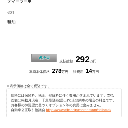
ディーラー車
燃料
軽油
292
支払総額
万円
278
14
車両本体価格
万円
諸費用
万円
※表示価格は全て税込です。
価格には保険料、税金、登録料に伴う費用が含まれています。支払
総額は掲載月現在、千葉県登録(届出)で店頭納車の場合の料金です。
お客様の御要望に基づくオプション等の費用は含みません。
自動車公正取引協議会
https://www.aftc.or.jp/contents/am/shiharai/