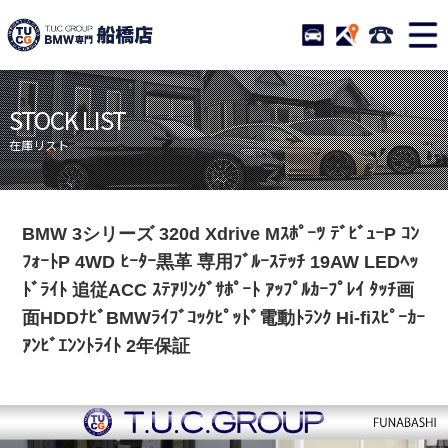
TUCグループ BMW専門 
STOCK
ACCESS
047-460-
ニュース
在庫リスト
STOCK LIST
目玉車両一覧
店舗紹介
在庫リスト
保証＆サービス
アクセスマップ
全国納車
お問い合わせ
BMW 3シリーズ 320d Xdrive Mｽﾎﾟｰﾂ ﾃﾞﾋﾞｭｰP ｺﾝ
特別作業について
オーダーサービス
ﾌｫｰﾄP 4WD ﾋｰﾀｰ黒革 専用ﾌﾞﾙｰｽﾃｯﾁ 19AW LEDﾍｯ
買取無料査定
自動車保険
ﾄﾞﾗｲﾄ 追従ACC ｽﾃｱﾘﾝｸﾞｻﾎﾟｰﾄ ｱｯﾌﾟﾙｶｰﾌﾟﾚｲ ﾀｯﾁ画
面HDDﾅﾋﾞBMWﾗｲﾌﾞｺｯｸﾋﾟｯﾄﾞ電動ﾄﾗﾝｸ Hi-fiｽﾋﾟｰｶｰ
TUCとは？
リクルート
ｱﾝﾋﾞｴﾝﾝﾄﾗｲﾄ 2年保証
納車blog
スタッフblog
会社概要