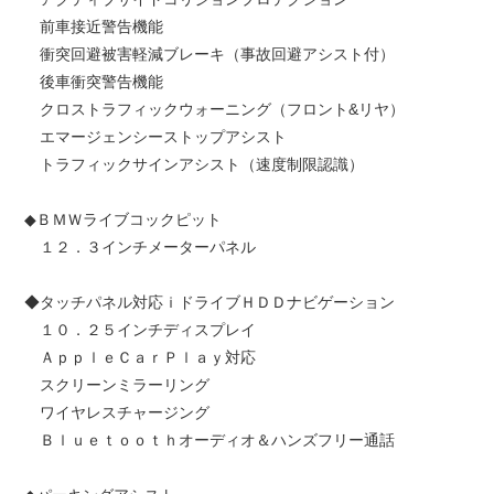
前車接近警告機能
衝突回避被害軽減ブレーキ（事故回避アシスト付）
後車衝突警告機能
クロストラフィックウォーニング（フロント&リヤ）
エマージェンシーストップアシスト
トラフィックサインアシスト（速度制限認識）
◆ＢＭＷライブコックピット
１２．３インチメーターパネル
◆タッチパネル対応ｉドライブＨＤＤナビゲーション
１０．２５インチディスプレイ
ＡｐｐｌｅＣａｒＰｌａｙ対応
スクリーンミラーリング
ワイヤレスチャージング
Ｂｌｕｅｔｏｏｔｈオーディオ＆ハンズフリー通話