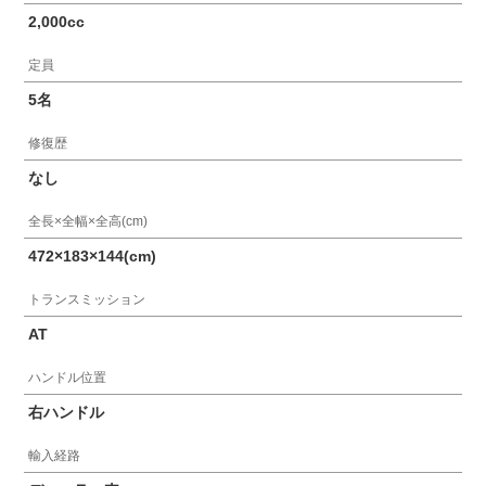
2,000cc
定員
5名
修復歴
なし
全長×全幅×全高(cm)
472×183×144(cm)
トランスミッション
AT
ハンドル位置
右ハンドル
輸入経路