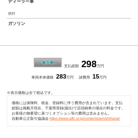
ディーラー車
燃料
ガソリン
298
支払総額
万円
283
15
車両本体価格
万円
諸費用
万円
※表示価格は全て税込です。
価格には保険料、税金、登録料に伴う費用が含まれています。支払
総額は掲載月現在、千葉県登録(届出)で店頭納車の場合の料金です。
お客様の御要望に基づくオプション等の費用は含みません。
自動車公正取引協議会
https://www.aftc.or.jp/contents/am/shiharai/