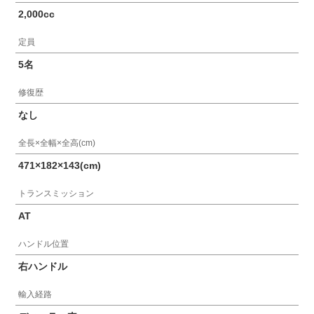
2,000cc
定員
5名
修復歴
なし
全長×全幅×全高(cm)
471×182×143(cm)
トランスミッション
AT
ハンドル位置
右ハンドル
輸入経路