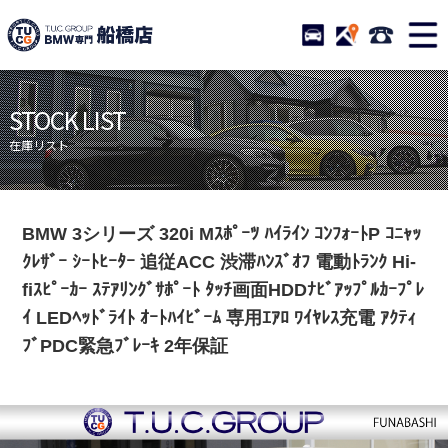
TUCグループ BMW専門 
STOCK
ACCESS
047-460-
ニュース
在庫リスト
STOCK LIST
目玉車両一覧
店舗紹介
在庫リスト
保証＆サービス
アクセスマップ
全国納車
お問い合わせ
BMW 3シリーズ 320i Mｽﾎﾟｰﾂ ﾊｲﾗｲﾝ ｺﾝﾌｫｰﾄP ｺﾆｬｯ
特別作業について
オーダーサービス
ｸﾚｻﾞｰ ｼｰﾄﾋｰﾀｰ 追従ACC 渋滞ﾊﾝｽﾞｵﾌ 電動ﾄﾗﾝｸ Hi-
買取無料査定
自動車保険
fiｽﾋﾟｰｶｰ ｽﾃｱﾘﾝｸﾞｻﾎﾟｰﾄ ﾀｯﾁ画面HDDﾅﾋﾞｱｯﾌﾟﾙｶｰﾌﾟﾚ
ｲ LEDﾍｯﾄﾞﾗｲﾄ ｵｰﾄﾊｲﾋﾞｰﾑ 専用ｴｱﾛ ﾜｲﾔﾚｽ充電 ｱｸﾃｨ
TUCとは？
リクルート
ﾌﾞPDC緊急ﾌﾞﾚｰｷ 2年保証
納車blog
スタッフblog
会社概要