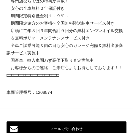
専門店ならではの特典が満載！
安心の全車無料２年保証付き
期間限定特別低金利１．９％～
期間限定遠方のお客様へ全国無料陸送納車サービス付き
店頭にて年３回３年間合計９回分の無料エンジンオイル交換
＆無料ポリマーメンテナンスサービス付き
全車ご試乗可能＆雨の日も安心のガレージ完備＆無料出張商
談サービス実施中
国産車、輸入車問わず高価下取り査定実施中
お客様からのご連絡、ご来店心よりお待ちしております！！
□□□□□□□□□□□□□□□□□□□□□□
車両管理番号：1208574
メールで問い合わせ