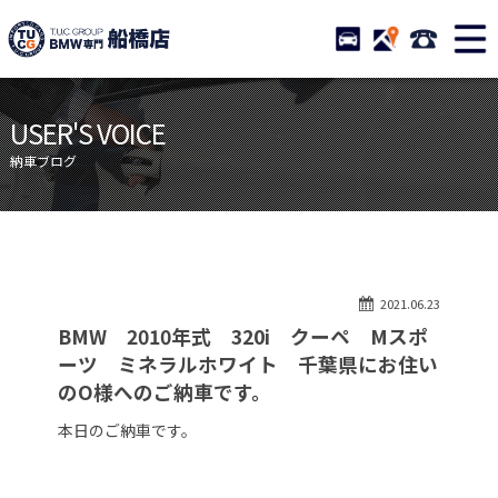
TUCグループ BMW専門 船橋
STOCK
ACCESS
047-460-
ニュース
在庫リスト
USER'S VOICE
目玉車両一覧
店舗紹介
納車ブログ
保証＆サービス
アクセスマップ
全国納車
お問い合わせ
特別作業について
オーダーサービス
2021.06.23
買取無料査定
自動車保険
BMW 2010年式 320i クーペ Mスポ
TUCとは？
リクルート
ーツ ミネラルホワイト 千葉県にお住い
のO様へのご納車です。
納車blog
スタッフblog
本日のご納車です。
会社概要