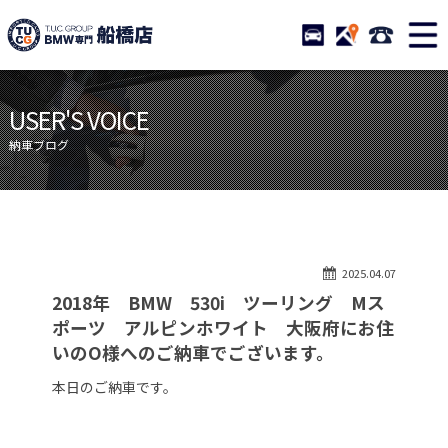
TUCグループ BMW専門 船橋
STOCK
ACCESS
047-460-
ニュース
在庫リスト
USER'S VOICE
目玉車両一覧
店舗紹介
納車ブログ
保証＆サービス
アクセスマップ
全国納車
お問い合わせ
特別作業について
オーダーサービス
2025.04.07
買取無料査定
自動車保険
2018年 BMW 530i ツーリング Mス
TUCとは？
リクルート
ポーツ アルピンホワイト 大阪府にお住
いのO様へのご納車でございます。
納車blog
スタッフblog
本日のご納車です。
会社概要