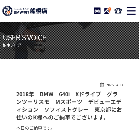
TUCグループ BMW専門 船橋
STOCK
ACCESS
047-460-
ニュース
在庫リスト
USER'S VOICE
目玉車両一覧
店舗紹介
納車ブログ
保証＆サービス
アクセスマップ
全国納車
お問い合わせ
特別作業について
オーダーサービス
2025.04.13
買取無料査定
自動車保険
2018年 BMW 640i Xドライブ グラ
TUCとは？
リクルート
ンツーリスモ Mスポーツ デビューエデ
ィション ソフィストグレー 東京都にお
納車blog
スタッフblog
住いのK様へのご納車でございます。
会社概要
本日のご納車です。