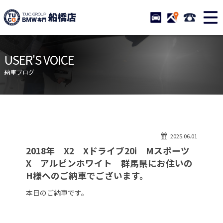
TUCグループ BMW専門 船橋
STOCK
ACCESS
047-460-
ニュース
在庫リスト
USER'S VOICE
目玉車両一覧
店舗紹介
納車ブログ
保証＆サービス
アクセスマップ
全国納車
お問い合わせ
特別作業について
オーダーサービス
2025.06.01
買取無料査定
自動車保険
2018年 X2 Xドライブ20i Mスポーツ
TUCとは？
リクルート
X アルピンホワイト 群馬県にお住いの
H様へのご納車でございます。
納車blog
スタッフblog
本日のご納車です。
会社概要