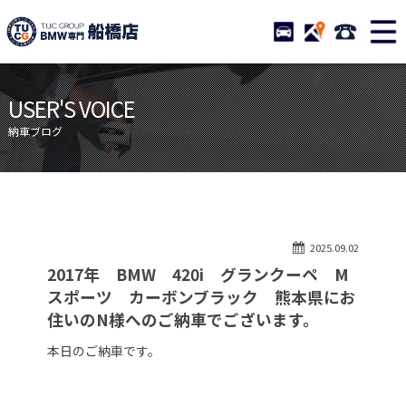
TUCグループ BMW専門 船橋
STOCK
ACCESS
047-460-
ニュース
在庫リスト
USER'S VOICE
目玉車両一覧
店舗紹介
納車ブログ
保証＆サービス
アクセスマップ
全国納車
お問い合わせ
特別作業について
オーダーサービス
2025.09.02
買取無料査定
自動車保険
2017年 BMW 420i グランクーペ M
TUCとは？
リクルート
スポーツ カーボンブラック 熊本県にお
住いのN様へのご納車でございます。
納車blog
スタッフblog
本日のご納車です。
会社概要