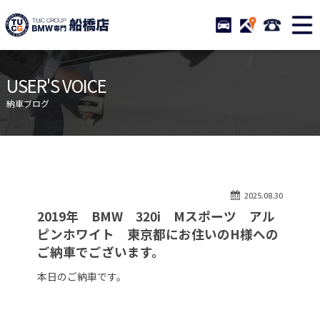
TUCグループ BMW専門 船橋
STOCK
ACCESS
047-460-
ニュース
在庫リスト
USER'S VOICE
目玉車両一覧
店舗紹介
納車ブログ
保証＆サービス
アクセスマップ
全国納車
お問い合わせ
特別作業について
オーダーサービス
2025.08.30
買取無料査定
自動車保険
2019年 BMW 320i Mスポーツ アル
TUCとは？
リクルート
ピンホワイト 東京都にお住いのH様への
ご納車でございます。
納車blog
スタッフblog
本日のご納車です。
会社概要