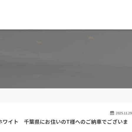
MW専門 船橋店
スト
目玉車両一覧
Features Stock list
スマップ
全国納車
ap
Delivery service
ーサービス
買取無料査定
ice
Trade in
ート
納車blog
User's voice
2025.11.29
ピンホワイト 千葉県にお住いのT様へのご納車でございま