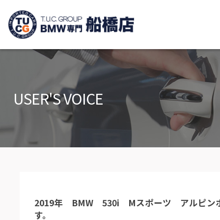
TUCグループ B
ニュース
在庫リ
News and Topics
Stock list
USER'S VOICE
保証＆サービス
アクセ
Warranty and Serivce
Access m
特別作業について
オーダ
Special service
Order serv
TUCとは？
リクル
What's TUC
Recruit
2019年 BMW 530i Mスポーツ アル
会社概要
す。
Company