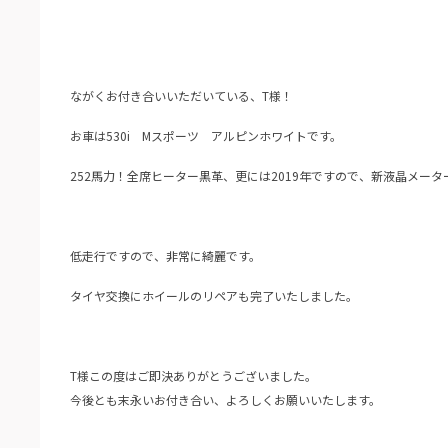
ながくお付き合いいただいている、T様！
お車は530i Mスポーツ アルピンホワイトです。
252馬力！全席ヒーター黒革、更には2019年ですので、新液晶メー
低走行ですので、非常に綺麗です。
タイヤ交換にホイールのリペアも完了いたしました。
T様この度はご即決ありがとうございました。
今後とも末永いお付き合い、よろしくお願いいたします。