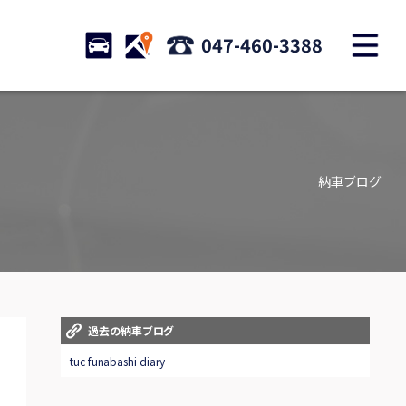
M
STOCK
ACCESS
047-460-3388
店舗紹介
Shop information
納車ブログ
お問い合わせ
Contact us
自動車保険
Car insurance
スタッフblog
過去の納車ブログ
Staff blog
tuc funabashi diary