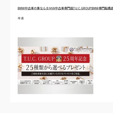
BMW中古車の事ならＢＭＷ中古車専門店T.U.C.GROUPBMW専門船橋
寺浦