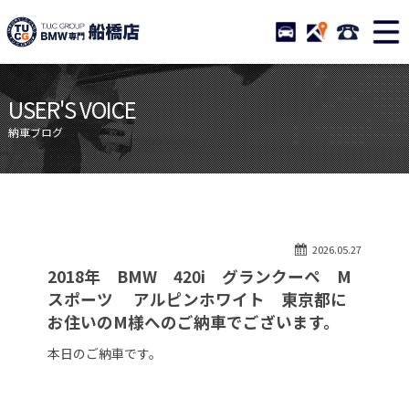
TUCグループ BMW専門 船橋
STOCK
ACCESS
047-460-
ニュース
在庫リスト
USER'S VOICE
目玉車両一覧
店舗紹介
納車ブログ
保証＆サービス
アクセスマップ
全国納車
お問い合わせ
特別作業について
オーダーサービス
2026.05.27
買取無料査定
自動車保険
2018年 BMW 420i グランクーペ M
TUCとは？
リクルート
スポーツ アルピンホワイト 東京都に
お住いのM様へのご納車でございます。
納車blog
スタッフblog
本日のご納車です。
会社概要