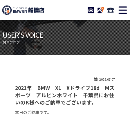
TUCグループ BMW専門 船橋
STOCK
ACCESS
047-460-
ニュース
在庫リスト
USER'S VOICE
目玉車両一覧
店舗紹介
納車ブログ
保証＆サービス
アクセスマップ
全国納車
お問い合わせ
特別作業について
オーダーサービス
2026.07.07
買取無料査定
自動車保険
2021年 BMW X1 Xドライブ18d Mス
TUCとは？
リクルート
ポーツ アルピンホワイト 千葉県にお住
いのK様へのご納車でございます。
納車blog
スタッフblog
本日のご納車です。
会社概要