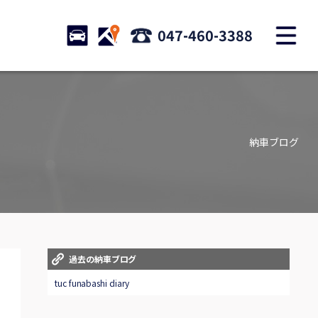
M
STOCK
ACCESS
047-460-3388
店舗紹介
Shop information
納車ブログ
お問い合わせ
Contact us
自動車保険
Car insurance
スタッフblog
過去の納車ブログ
Staff blog
tuc funabashi diary