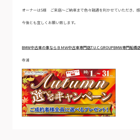
オーナーはS様 ご来店～ご納車まで色々融通を利かせていただき、
今後とも宜しくお願い致します。
BMW中古車の事ならＢＭＷ中古車専門店T.U.C.GROUPB
MW専門船橋
寺浦