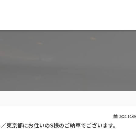
MW専門 船橋店
スト
目玉車両一覧
Features Stock list
スマップ
全国納車
ap
Delivery service
ーサービス
買取無料査定
ice
Trade in
ート
納車blog
User's voice
2021.10.09
ル／東京都にお住いのS様のご納車でございます。