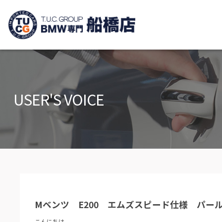
TUCグループ B
ニュース
在庫リ
News and Topics
Stock list
USER'S VOICE
保証＆サービス
アクセ
Warranty and Serivce
Access m
特別作業について
オーダ
Special service
Order serv
TUCとは？
リクル
What's TUC
Recruit
Mベンツ E200 エムズスピード仕様 パー
会社概要
Company
こんにちは。