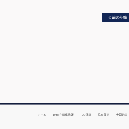
前の記事
ホーム
BMW在庫車情報
TUC保証
注文販売
全国納車