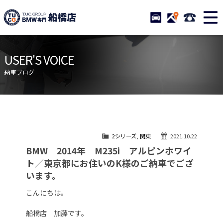
TUCグループ BMW専門 船橋
STOCK
ACCESS
047-460-
ニュース
在庫リスト
USER'S VOICE
目玉車両一覧
店舗紹介
納車ブログ
保証＆サービス
アクセスマップ
全国納車
お問い合わせ
特別作業について
オーダーサービス
2シリーズ
,
関東
2021.10.22
買取無料査定
自動車保険
BMW 2014年 M235i アルピンホワイ
TUCとは？
リクルート
ト／東京都にお住いのK様のご納車でござ
います。
納車blog
スタッフblog
こんにちは。
会社概要
船橋店 加藤です。