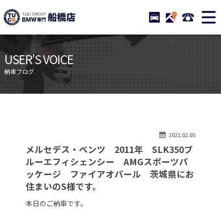
TUCグループ BMW専門 船橋
STOCK
ACCESS
047-460-
ニュース
在庫リスト
USER'S VOICE
目玉車両一覧
店舗紹介
納車ブログ
保証＆サービス
アクセスマップ
全国納車
お問い合わせ
特別作業について
オーダーサービス
2021.02.05
買取無料査定
自動車保険
メルセデス・ベンツ 2011年 SLK350ブ
TUCとは？
リクルート
ルーエフィシェンシー AMGスポーツパ
ッケージ ファイアオパール 茨城県にお
納車blog
スタッフblog
住まいのS様です。
会社概要
本日のご納車です。