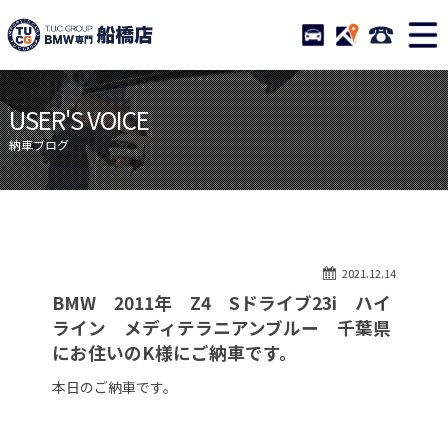
TUCグループ BMW専門 船橋
STOCK
ACCESS
047-460-
ニュース
在庫リスト
USER'S VOICE
目玉車両一覧
店舗紹介
納車ブログ
保証＆サービス
アクセスマップ
全国納車
お問い合わせ
特別作業について
オーダーサービス
2021.12.14
買取無料査定
自動車保険
BMW 2011年 Z4 Sドライブ23i ハイ
TUCとは？
リクルート
ライン メディテラニアンブルー 千葉県
にお住いのK様にご納車です。
納車blog
スタッフblog
本日のご納車です。
会社概要