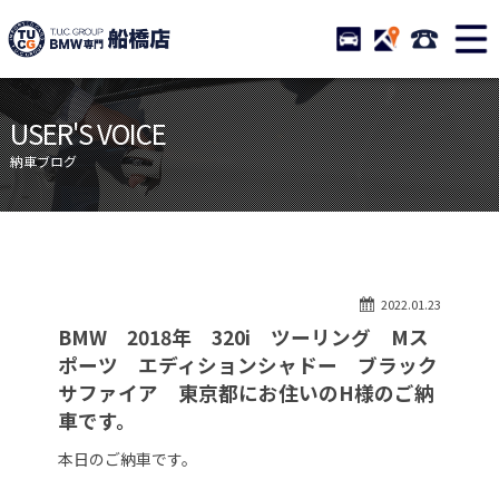
TUCグループ BMW専門 船橋
STOCK
ACCESS
047-460-
ニュース
在庫リスト
USER'S VOICE
目玉車両一覧
店舗紹介
納車ブログ
保証＆サービス
アクセスマップ
全国納車
お問い合わせ
特別作業について
オーダーサービス
2022.01.23
買取無料査定
自動車保険
BMW 2018年 320i ツーリング Mス
TUCとは？
リクルート
ポーツ エディションシャドー ブラック
サファイア 東京都にお住いのH様のご納
納車blog
スタッフblog
車です。
会社概要
本日のご納車です。