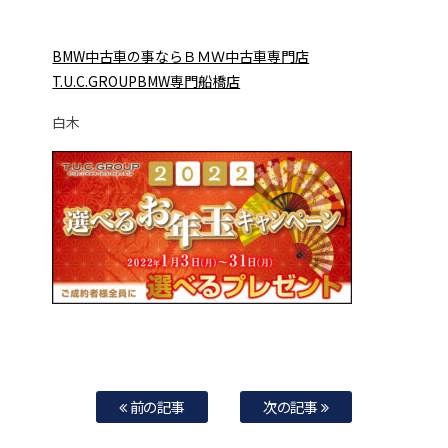
BMW中古車の事ならＢＭＷ中古車専門店
T.U.C.GROUPBMW専門船橋店
白木
前の記事
次の記事