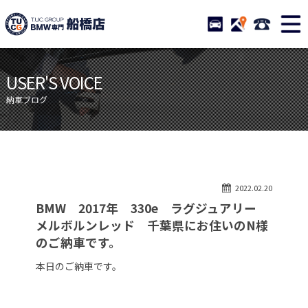
TUCグループ BMW専門 船橋
STOCK
ACCESS
047-460-
ニュース
在庫リスト
USER'S VOICE
目玉車両一覧
店舗紹介
納車ブログ
保証＆サービス
アクセスマップ
全国納車
お問い合わせ
特別作業について
オーダーサービス
2022.02.20
買取無料査定
自動車保険
BMW 2017年 330e ラグジュアリー
TUCとは？
リクルート
メルボルンレッド 千葉県にお住いのN様
のご納車です。
納車blog
スタッフblog
本日のご納車です。
会社概要