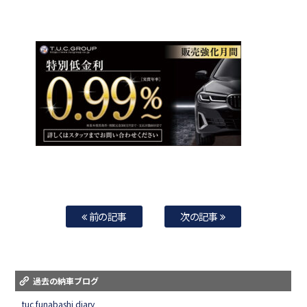
前の記事
次の記事
過去の納車ブログ
tuc funabashi diary