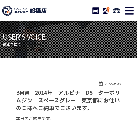
TUCグループ BMW専門 船橋
STOCK
ACCESS
047-460-
ニュース
在庫リスト
USER'S VOICE
目玉車両一覧
店舗紹介
納車ブログ
保証＆サービス
アクセスマップ
全国納車
お問い合わせ
特別作業について
オーダーサービス
2022.03.30
買取無料査定
自動車保険
BMW 2014年 アルピナ D5 ターボリ
TUCとは？
リクルート
ムジン スペースグレー 東京都にお住い
のＩ様へご納車でございます。
納車blog
スタッフblog
本日のご納車です。
会社概要