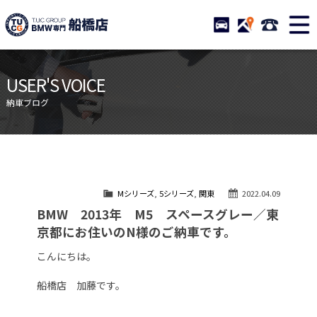
TUCグループ BMW専門 船橋
STOCK
ACCESS
047-460-
ニュース
在庫リスト
USER'S VOICE
目玉車両一覧
店舗紹介
納車ブログ
保証＆サービス
アクセスマップ
全国納車
お問い合わせ
特別作業について
オーダーサービス
Mシリーズ
,
5シリーズ
,
関東
2022.04.09
買取無料査定
自動車保険
BMW 2013年 M5 スペースグレー／東
TUCとは？
リクルート
京都にお住いのN様のご納車です。
納車blog
スタッフblog
こんにちは。
会社概要
船橋店 加藤です。