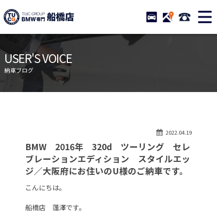
TUCグループ BMW専門 船橋
STOCK
ACCESS
047-460-
ニュース
在庫リスト
USER'S VOICE
目玉車両一覧
店舗紹介
納車ブログ
保証＆サービス
アクセスマップ
全国納車
お問い合わせ
特別作業について
オーダーサービス
2022.04.19
買取無料査定
自動車保険
BMW 2016年 320d ツーリング セレ
TUCとは？
リクルート
ブレーションエディション スタイルエッ
ジ／大阪府にお住いのU様のご納車です。
納車blog
スタッフblog
こんにちは。
会社概要
船橋店 蓬澤です。