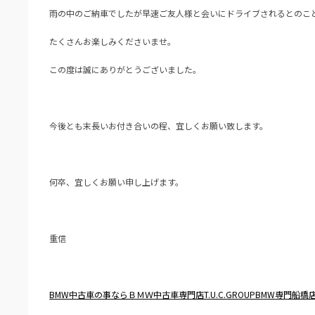
雨の中のご納車でしたが早速ご友人様と会いにドライブされるとのこ
たくさんお楽しみくださいませ。
この度は誠にありがとうございました。
今後とも末長いお付き合いの程、宜しくお願い致します。
何卒、宜しくお願い申し上げます。
重信
BMW中古車の事ならＢＭＷ中古車専門店T.U.C.GROUPBMW専門船橋