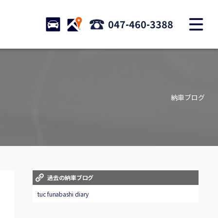
M
STOCK
ACCESS
047-460-3388
店舗紹介
Shop information
納車ブログ
お問い合わせ
Contact us
自動車保険
Car insurance
スタッフblog
過去の納車ブログ
Staff blog
tuc funabashi diary