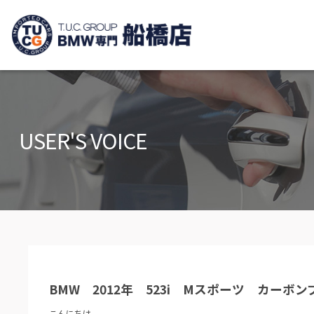
TUCグループ B
ニュース
在庫リ
News and Topics
Stock list
USER'S VOICE
保証＆サービス
アクセ
Warranty and Serivce
Access m
特別作業について
オーダ
Special service
Order serv
TUCとは？
リクル
What's TUC
Recruit
BMW 2012年 523i Mスポーツ カー
会社概要
Company
こんにちは。