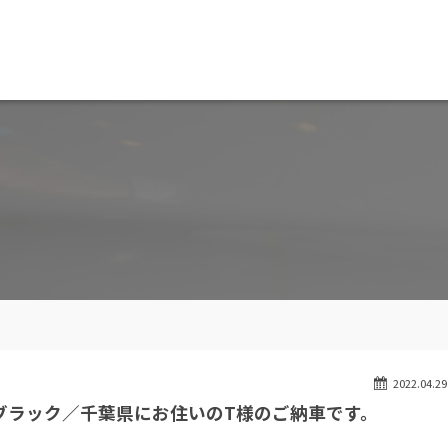
MW専門 船橋店
スト
目玉車両一覧
Features Stock list
スマップ
全国納車
ap
Delivery service
ーサービス
買取無料査定
ice
Trade in
ート
納車blog
User's voice
2022.04.29
ボンブラック／千葉県にお住いのT様のご納車です。