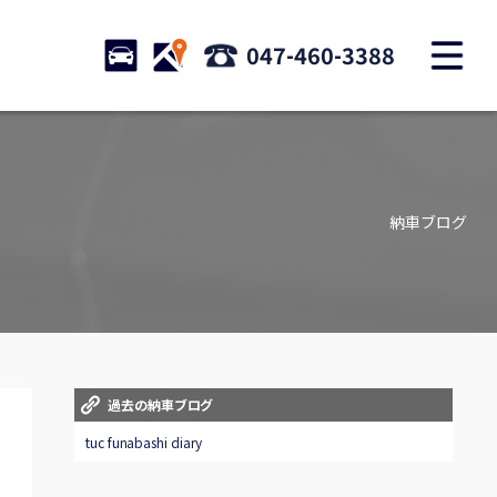
M
STOCK
ACCESS
047-460-3388
店舗紹介
Shop information
納車ブログ
お問い合わせ
Contact us
自動車保険
Car insurance
スタッフblog
過去の納車ブログ
Staff blog
tuc funabashi diary