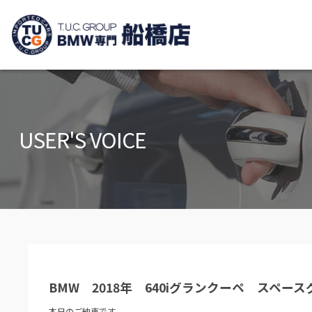
TUCグループ B
ニュース
在庫リ
News and Topics
Stock list
USER'S VOICE
保証＆サービス
アクセ
Warranty and Serivce
Access m
特別作業について
オーダ
Special service
Order serv
TUCとは？
リクル
What's TUC
Recruit
BMW 2018年 640iグランクーペ スペ
会社概要
Company
本日のご納車です。