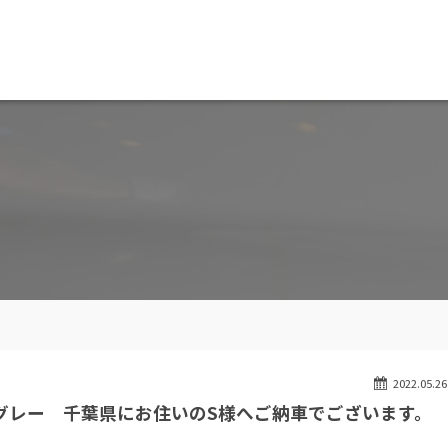
MW専門 船橋店
スト
目玉車両一覧
Features Stock list
スマップ
全国納車
ap
Delivery service
ーサービス
買取無料査定
ice
Trade in
ート
納車blog
User's voice
2022.05.26
ースグレー 千葉県にお住いのS様へご納車でございます。