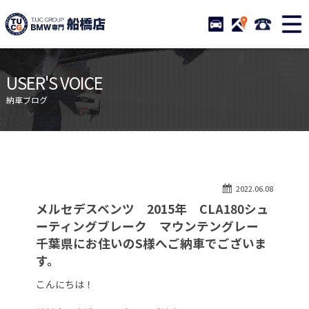
TUCグループ BMW専門 船橋
STOCK
ACCESS
047-460-
ニュース
在庫リスト
USER'S VOICE
目玉車両一覧
店舗紹介
納車ブログ
保証＆サービス
アクセスマップ
全国納車
お問い合わせ
特別作業について
オーダーサービス
2022.06.08
買取無料査定
自動車保険
メルセデスベンツ 2015年 CLA180シュ
TUCとは？
リクルート
ーティングブレーク マウンテングレー
千葉県にお住いのS様へご納車でございま
納車blog
スタッフblog
す。
会社概要
こんにちは！