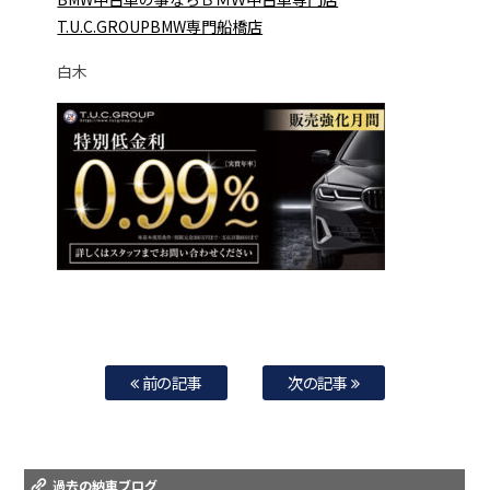
T.U.C.GROUPBMW専門船橋店
白木
前の記事
次の記事
過去の納車ブログ