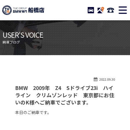
TUCグループ BMW専門 船橋
STOCK
ACCESS
047-460-
ニュース
在庫リスト
USER'S VOICE
目玉車両一覧
店舗紹介
納車ブログ
保証＆サービス
アクセスマップ
全国納車
お問い合わせ
特別作業について
オーダーサービス
2022.09.30
買取無料査定
自動車保険
BMW 2009年 Z4 Sドライブ23i ハイ
TUCとは？
リクルート
ライン クリムゾンレッド 東京都にお住
いのK様へご納車でございます。
納車blog
スタッフblog
本日のご納車です。
会社概要