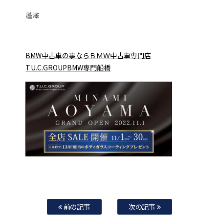
蓬澤
BMW中古車の事ならＢＭＷ中古車専門店
T.U.C.GROUPBMW専門船橋
前の記事
次の記事