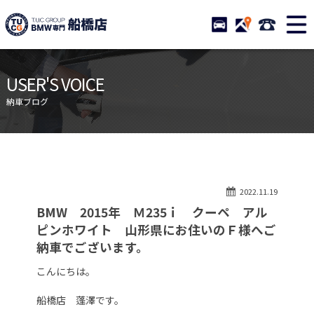
TUCグループ BMW専門 船橋
STOCK
ACCESS
047-460-
ニュース
在庫リスト
USER'S VOICE
目玉車両一覧
店舗紹介
納車ブログ
保証＆サービス
アクセスマップ
全国納車
お問い合わせ
特別作業について
オーダーサービス
2022.11.19
買取無料査定
自動車保険
BMW 2015年 Ｍ235ｉ クーペ アル
TUCとは？
リクルート
ピンホワイト 山形県にお住いのＦ様へご
納車でございます。
納車blog
スタッフblog
こんにちは。
会社概要
船橋店 蓬澤です。