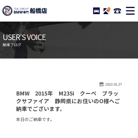
TUCグループ BMW専門 船橋
STOCK
ACCESS
047-460-
ニュース
在庫リスト
USER'S VOICE
目玉車両一覧
店舗紹介
納車ブログ
保証＆サービス
アクセスマップ
全国納車
お問い合わせ
特別作業について
オーダーサービス
2023.01.27
買取無料査定
自動車保険
BMW 2015年 M235i クーペ ブラッ
TUCとは？
リクルート
クサファイア 静岡県にお住いのO様へご
納車でございます。
納車blog
スタッフblog
本日のご納車です。
会社概要