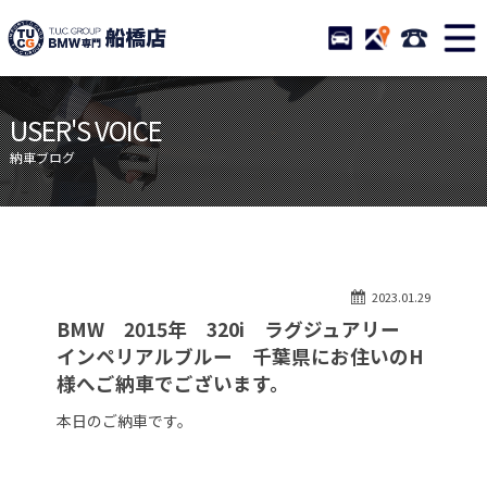
TUCグループ BMW専門 船橋
STOCK
ACCESS
047-460-
ニュース
在庫リスト
USER'S VOICE
目玉車両一覧
店舗紹介
納車ブログ
保証＆サービス
アクセスマップ
全国納車
お問い合わせ
特別作業について
オーダーサービス
2023.01.29
買取無料査定
自動車保険
BMW 2015年 320i ラグジュアリー
TUCとは？
リクルート
インペリアルブルー 千葉県にお住いのH
様へご納車でございます。
納車blog
スタッフblog
本日のご納車です。
会社概要