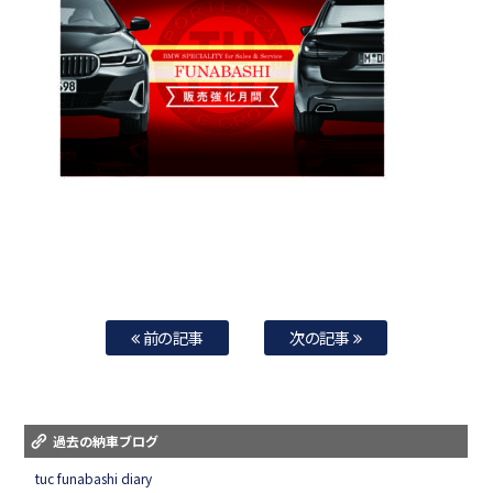
前の記事
次の記事
過去の納車ブログ
tuc funabashi diary