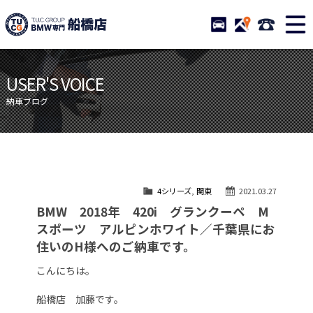
TUCグループ BMW専門 船橋
STOCK
ACCESS
047-460-
ニュース
在庫リスト
USER'S VOICE
目玉車両一覧
店舗紹介
納車ブログ
保証＆サービス
アクセスマップ
全国納車
お問い合わせ
特別作業について
オーダーサービス
4シリーズ
,
関東
2021.03.27
買取無料査定
自動車保険
BMW 2018年 420i グランクーペ M
TUCとは？
リクルート
スポーツ アルピンホワイト／千葉県にお
住いのH様へのご納車です。
納車blog
スタッフblog
こんにちは。
会社概要
船橋店 加藤です。