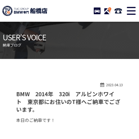
TUCグループ BMW専門 船橋
STOCK
ACCESS
047-460-
ニュース
在庫リスト
USER'S VOICE
目玉車両一覧
店舗紹介
納車ブログ
保証＆サービス
アクセスマップ
全国納車
お問い合わせ
特別作業について
オーダーサービス
2023.04.13
買取無料査定
自動車保険
BMW 2014年 320i アルピンホワイ
TUCとは？
リクルート
ト 東京都にお住いのT様へご納車でござ
います。
納車blog
スタッフblog
本日のご納車です！
会社概要