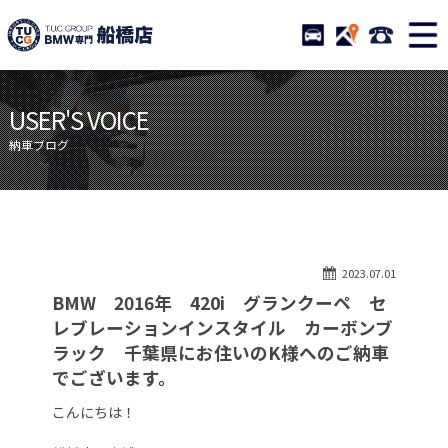
TUCグループ BMW専門 船橋
STOCK
ACCESS
047-460-
ニュース
在庫リスト
USER'S VOICE
目玉車両一覧
店舗紹介
納車ブログ
保証＆サービス
アクセスマップ
全国納車
お問い合わせ
特別作業について
オーダーサービス
2023.07.01
買取無料査定
自動車保険
BMW 2016年 420i グランクーペ セ
TUCとは？
リクルート
レブレーションインスタイル カーボンブ
ラック 千葉県にお住いのK様へのご納車
納車blog
スタッフblog
でございます。
会社概要
こんにちは！